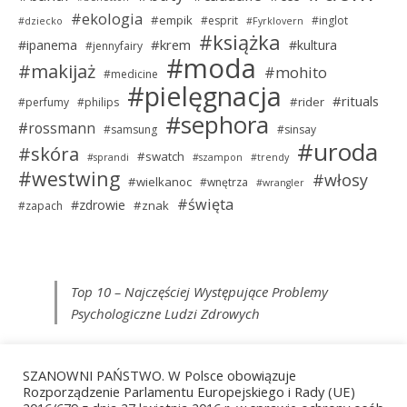
#ekologia
#empik
#esprit
#inglot
#dziecko
#Fyrklovern
#książka
#krem
#ipanema
#kultura
#jennyfairy
#moda
#makijaż
#mohito
#medicine
#pielęgnacja
#rituals
#rider
#perfumy
#philips
#sephora
#rossmann
#samsung
#sinsay
#uroda
#skóra
#swatch
#sprandi
#szampon
#trendy
#westwing
#włosy
#wielkanoc
#wnętrza
#wrangler
#święta
#zdrowie
#znak
#zapach
Top 10 – Najczęściej Występujące Problemy
Psychologiczne Ludzi Zdrowych
SZANOWNI PAŃSTWO. W Polsce obowiązuje
Rozporządzenie Parlamentu Europejskiego i Rady (UE)
Proste Ćwiczenia Psychologiczne, Które