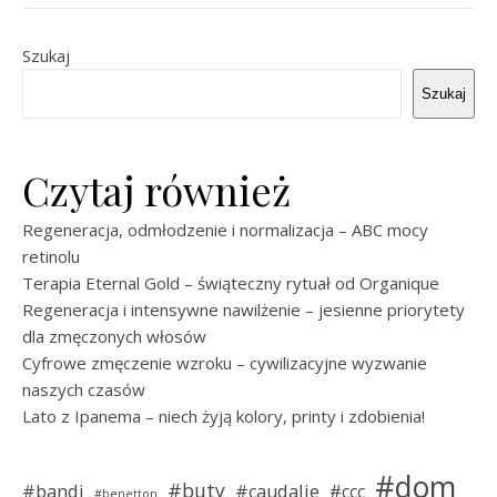
Szukaj
Szukaj
Czytaj również
Regeneracja, odmłodzenie i normalizacja – ABC mocy
retinolu
Terapia Eternal Gold – świąteczny rytuał od Organique
Regeneracja i intensywne nawilżenie – jesienne priorytety
dla zmęczonych włosów
Cyfrowe zmęczenie wzroku – cywilizacyjne wyzwanie
naszych czasów
Lato z Ipanema – niech żyją kolory, printy i zdobienia!
#dom
#buty
#bandi
#caudalie
#ccc
#benetton